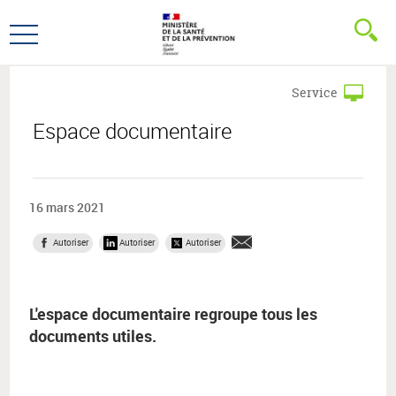
Aller
Aller
au
au
Ouvrir
menu
contenu
le
principal,
menu
Service
principal
Espace documentaire
16 mars 2021
Autoriser
Autoriser
Autoriser
L'espace documentaire regroupe tous les
documents utiles.